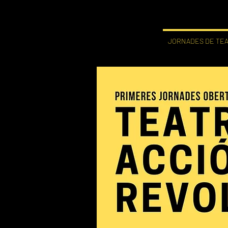
Inici
TALLERS I LABORATORIS
GALERIA
JORNADES DE TEAT