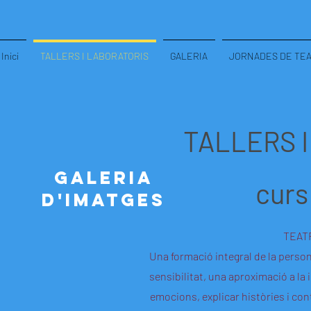
Inici
TALLERS I LABORATORIS
GALERIA
JORNADES DE TEAT
TALLERS 
GALERIA
curs
D'IMATGES
TEAT
Una formació integral de la perso
sensibilitat, una aproximació a la 
emocions, explicar històries i cont