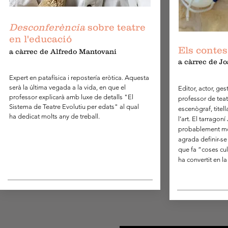
Desconferència
sobre teatre
en l'educació
Els contes
a càrrec de Alfredo Mantovani
a càrrec de J
Expert en patafísica i
repostería
eròtica. Aquesta
serà la última
vegada a la vida, en que el
Editor, actor, ges
professor explicarà amb luxe de detalls "El
professor de teatr
Sistema de Teatre Evolutiu per
edats" al qual
escenògraf, titel
ha dedicat molts any de treball.
l’art. El tarragon
probablement mol
agrada definir-se
que fa “coses cul
ha convertit en l