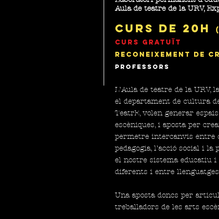
Aula de teatre de la URV, E
Curs de 20h
Curs gratuït
reconeixement de cr
professors
L’Aula de teatre de la URV, l
el departament de cultura d
TeatrE, volen generar espais
escèniques, i aposta per cre
permetre intercanvis entre di
pedagogia, l’acció social i la
el nostre sistema educatiu i
diferents i entre llenguatges
Una aposta doncs per articul
treballadors de les arts escè