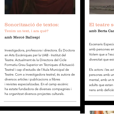
Sonorització de textos:
El teatre s
Tenim un text, i ara què?
amb Berta Cam
amb Mercè Ballespí
Escenaris Especia
amb persones en r
Investigadora, professora i directora. És Doctora
Volem que a l'esce
en Arts Escèniques per la UAB - Institut del
diversitat que exi
Teatre. Actualment és la Directora del Cicle
Formatiu Grau Superior en Tècniques d'Actuació
Teatral i cap d'estudis de l'Aula Municipal de
Els actors i les a
Teatre. Com a investigadora teatral, és autora de
persones amb una
diversos articles i
publicacions a llibres
mental, amb un tr
i revistes especializadas. En el camp escènic
adults que estan
ha estate fundadora de diverses compagnies i
nens amb deficiè
ha organitzat diversos projectes culturals.