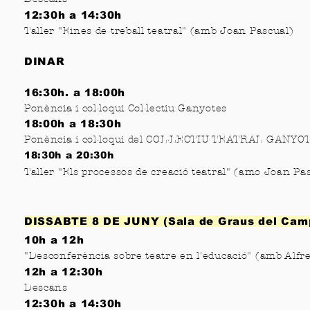
12:30h a 14:30h
Taller "Eines de treball teatral" (amb Joan Pascual)
DINAR
16:30h. a 18:00h
Ponència i col·loqui Col·lectiu Ganyotes
18:00h a 18:30h
Ponència i col·loqui del COL·LECTIU TEATRAL GANYO
18:30h a 20:30h
Taller "Els processos de creació teatral" (
amo
Joan Pa
DISSABTE 8 DE JUNY
(Sala de Graus del Cam
10h a 12h
"Desconferència sobre teatre en l'educació" (amb Alf
12h a 12:30h
Descans
12:30h a 14:30h