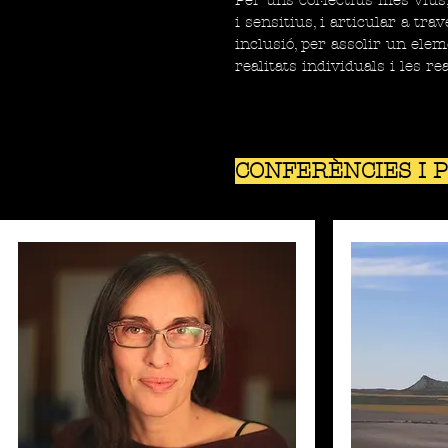
Per uns col·lectius més vius
i sensitius, i articular a tra
inclusió, per assolir un ele
realitats individuals i les rea
CONFERÈNCIES I 