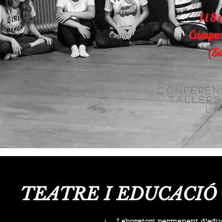
1 i 8
Campus
(Sa
Conferènc
tallers
la
TEATRE I EDUCACIÓ
Laboratori permanent d’educa