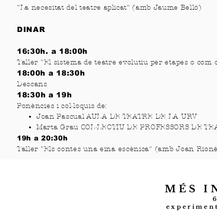
"La
necesitat del teatre aplicat" (amb Jaume Belló)
DINAR
16:30h. a 18:00h
Taller "El sistema de teatre evolutiu per etapes o com 
18:00h a 18:30h
Descans
18
:30h a 19h
Ponències i col·loquis de:
Joan Pascual AULA DE TEATRE DE LA URV
Marta Grau COL·LECTIU DE PROFESSORS DE T
19h a 20:30h
Taller "Els contes una eina escènica" (amb Joan Rioné
MÉS I
experimen