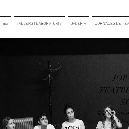
Inici
TALLERS I LABORATORIS
GALERIA
JORNADES DE TEAT
JOR
TEATRE
S
Laboratori 
Llen