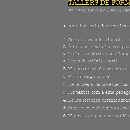
TALLERS DE FORM
EL TEATRE COM A EINA PE
Amb l'objectiu de crear bases
Context escènic, educatiu i s
Àmbit normatiu, les competè
​De la tracició als nous lleng
Eines de treball teatral
Els processos de creació teat
El muntatge teatral​​
De la idea a l'acció escènica
Els textos com a eina pedagò
De les lectures dramatitzade
Construcció d'ele
ments
escè
El teatre en permanent diàl