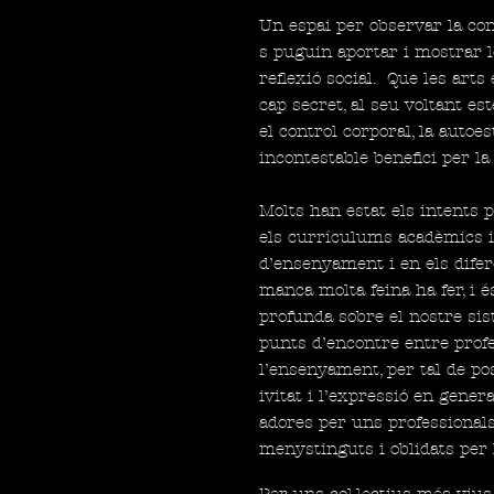
Un espai per observar la con
s puguin aportar i mostrar l
reflexió social.
Que les arts
cap secret, al seu voltant este
el control corporal, la autoesti
incontestable benefici per la
Molts han estat els intents
els currículums acadèmics i
d’ensenyament i en els difer
manca molta feina ha fer, i é
profunda sobre el nostre sist
punts d’encontre entre prof
l’ensenyament, per tal de pos
ivitat i l’expressió en gener
adores per uns professionals 
menystinguts i oblidats per l